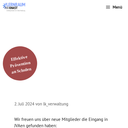
Zum
Menü
Inhalt
springen
Aktuelles
›
Neue JVAn
Effektive
Prävention
an Schulen
2. Juli 2024
von
lk_verwaltung
Wir freuen uns über neue Mitglieder die Eingang in
JVAen gefunden haben: